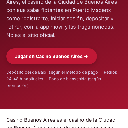
Aires, el casino de la Ciudad de Buenos Aires
con sus salas flotantes en Puerto Madero:
cómo registrarte, iniciar sesión, depositar y
retirar, con la app móvil y las tragamonedas.
No es el sitio oficial.
Jugar en Casino Buenos Aires →
Depósito desde Bajo, según el método de pago · Retiros
24–48 h habituales · Bono de bienvenida (según
promoción)
Casino Buenos Aires es el casino de la Ciudad
de Buenos Aires, conocido por sus dos salas