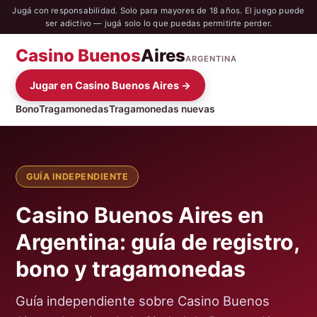
Jugá con responsabilidad. Solo para mayores de 18 años. El juego puede
ser adictivo — jugá solo lo que puedas permitirte perder.
Casino Buenos
Aires
ARGENTINA
Jugar en Casino Buenos Aires →
Bono
Tragamonedas
Tragamonedas nuevas
GUÍA INDEPENDIENTE
Casino Buenos Aires en
Argentina: guía de registro,
bono y tragamonedas
Guía independiente sobre Casino Buenos