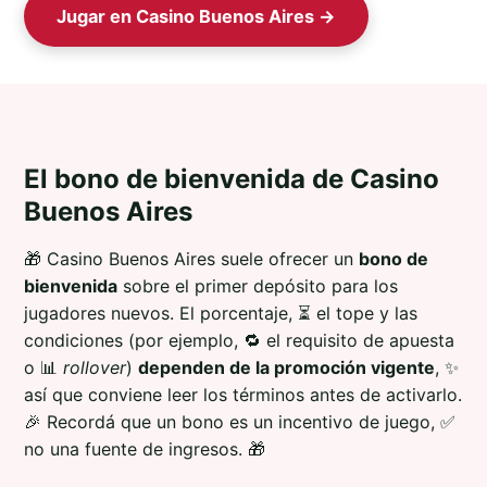
Jugar en Casino Buenos Aires →
El bono de bienvenida de Casino
Buenos Aires
🎁 Casino Buenos Aires suele ofrecer un
bono de
bienvenida
sobre el primer depósito para los
jugadores nuevos. El porcentaje, ⏳ el tope y las
condiciones (por ejemplo, 🔁 el requisito de apuesta
o 📊
rollover
)
dependen de la promoción vigente
, ✨
así que conviene leer los términos antes de activarlo.
🎉 Recordá que un bono es un incentivo de juego, ✅
no una fuente de ingresos. 🎁