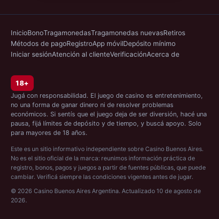
Inicio
Bono
Tragamonedas
Tragamonedas nuevas
Retiros
Métodos de pago
Registro
App móvil
Depósito mínimo
Iniciar sesión
Atención al cliente
Verificación
Acerca de
18+
Jugá con responsabilidad. El juego de casino es entretenimiento,
no una forma de ganar dinero ni de resolver problemas
económicos. Si sentís que el juego deja de ser diversión, hacé una
pausa, fijá límites de depósito y de tiempo, y buscá apoyo. Solo
para mayores de 18 años.
Este es un sitio informativo independiente sobre Casino Buenos Aires.
No es el sitio oficial de la marca: reunimos información práctica de
registro, bonos, pagos y juegos a partir de fuentes públicas, que puede
cambiar. Verificá siempre las condiciones vigentes antes de jugar.
© 2026 Casino Buenos Aires Argentina. Actualizado 10 de agosto de
2026.