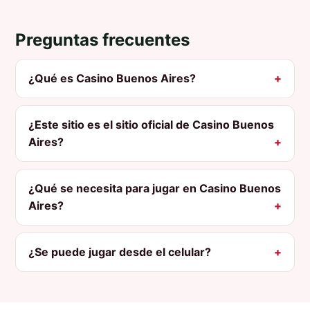
Preguntas frecuentes
¿Qué es Casino Buenos Aires?
¿Este sitio es el sitio oficial de Casino Buenos
Aires?
¿Qué se necesita para jugar en Casino Buenos
Aires?
¿Se puede jugar desde el celular?