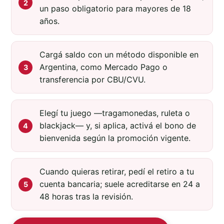
un paso obligatorio para mayores de 18
años.
Cargá saldo con un método disponible en
Argentina, como Mercado Pago o
transferencia por CBU/CVU.
Elegí tu juego —tragamonedas, ruleta o
blackjack— y, si aplica, activá el bono de
bienvenida según la promoción vigente.
Cuando quieras retirar, pedí el retiro a tu
cuenta bancaria; suele acreditarse en 24 a
48 horas tras la revisión.